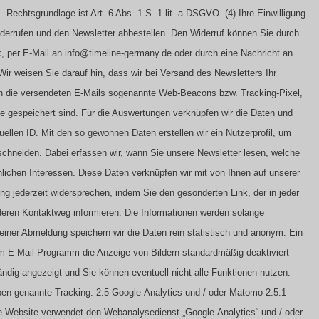
Rechtsgrundlage ist Art. 6 Abs. 1 S. 1 lit. a DSGVO.
(4) Ihre Einwilligung
iderrufen und den Newsletter abbestellen. Den Widerruf können Sie durch
ink, per E-Mail an info@timeline-germany.de oder durch eine Nachricht an
 Wir weisen Sie darauf hin, dass wir bei Versand des Newsletters Ihr
en die versendeten E-Mails sogenannte Web-Beacons bzw. Tracking-Pixel,
ite gespeichert sind. Für die Auswertungen verknüpfen wir die Daten und
uellen ID.
Mit den so gewonnen Daten erstellen wir ein Nutzerprofil, um
uschneiden. Dabei erfassen wir, wann Sie unsere Newsletter lesen, welche
nlichen Interessen. Diese Daten verknüpfen wir mit von Ihnen auf unserer
g jederzeit widersprechen, indem Sie den gesonderten Link, der in jeder
anderen Kontaktweg informieren. Die Informationen werden solange
einer Abmeldung speichern wir die Daten rein statistisch und anonym.
Ein
em E-Mail-Programm die Anzeige von Bildern standardmäßig deaktiviert
tändig angezeigt und Sie können eventuell nicht alle Funktionen nutzen.
ben genannte Tracking.
2.5 Google-Analytics und / oder Matomo
2.5.1
e Website verwendet den Webanalysedienst „Google-Analytics“ und / oder