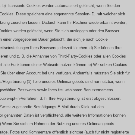
.
b) Transiente Cookies werden automatisiert gelöscht, wenn Sie den
Cookies. Diese speichern eine sogenannte Session-ID, mit welcher sich
tzung zuordnen lassen. Dadurch kann Ihr Rechner wiedererkannt werden,
Cookies werden gelöscht, wenn Sie sich ausloggen oder den Browser
h einer vorgegebenen Dauer gelöscht, die sich je nach Cookie
itseinstellungen Ihres Browsers jederzeit löschen.
d) Sie können Ihre
eren und z. B. die Annahme von Third-Party-Cookies oder allen Cookies
cht alle Funktionen dieser Webseite nutzen können.
e) Wir setzen Cookies
s Sie über einen Account bei uns verfügen. Andernfalls müssten Sie sich für
s/Registrierung
(1) Teile unseres Onlineangebots sind nur nutzbar, wenn
t gewählten Passworts sowie Ihres frei wählbaren Benutzernamens
ouble-opt-in-Verfahren, d. h. Ihre Registrierung ist erst abgeschlossen,
Zweck zugesandte Bestätigungs-E-Mail durch Klick auf den
 genannten Daten ist verpflichtend, alle weiteren Informationen können
2) Wenn Sie sich im Rahmen der Nutzung unseres Onlineangebots
träge, Fotos und Kommentare öffentlich sichtbar (auch für nicht registrierte