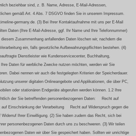
nlich beziehbar sind, z. B. Name, Adresse, E-Mail-Adressen,
tlichen gemäß Art. 4 Abs. 7 DSGVO finden Sie in unserem Impressum.
timeline-germany.de.
(3) Bei Ihrer Kontaktaufnahme mit uns per E-Mail
ilten Daten (Ihre E-Mail-Adresse, ggf. Ihr Name und Ihre Telefonnummer)
in diesem Zusammenhang anfallenden Daten löschen wir, nachdem die
 Verarbeitung ein, falls gesetzliche Aufbewahrungspflichten bestehen.
(4)
eauftragte Dienstleister wie Kundenservicecenter, Buchhaltung,
 Ihre Daten für werbliche Zwecke nutzen möchten, werden wir Sie
eren. Dabei nennen wir auch die festgelegten Kriterien der Speicherdauer.
Nutzung unserer digitalen Onlineangebote und Applikationen, die über PC,
 mobilen oder stationären Endgeräte abgerufen werden können.
1.2 Ihre
chtlich der Sie betreffenden personenbezogenen Daten:
Recht auf
uf Einschränkung der Verarbeitung
Recht auf Widerspruch gegen die
iderruf Ihrer Einwilligung.
(2) Sie haben zudem das Recht, sich bei
 Ihrer personenbezogenen Daten durch uns zu beschweren.
(3) Wir teilen
nenbezogenen Daten wir über Sie gespeichert haben. Sollten wir unrichtige