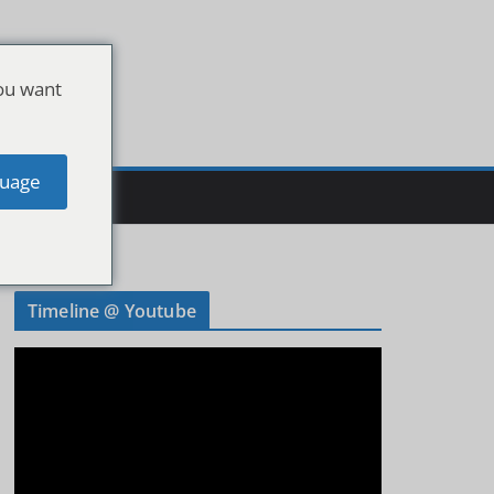
ou want
uage
Timeline @ Youtube