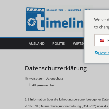
Zum
Inhalt
springen
We've d
to chan
AUSLAND
POLITIK
WIRTSCHAFT
DEU
Close 
Datenschutzerklärung
Hinweise zum Datenschutz
Allgemeiner Teil
1.1 Information über die Erhebung personenbezogener Date
2016/679 (Datenschutzgrundverordnung „DSGVO“) über die 