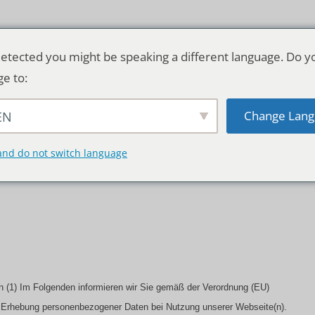
etected you might be speaking a different language. Do y
ge to:
Change Lang
EN
TSCHLAND & WELT
RATGEBER
DE
and do not switch language
n
(1) Im Folgenden informieren wir Sie gemäß der Verordnung (EU)
Erhebung personenbezogener Daten bei Nutzung unserer Webseite(n).