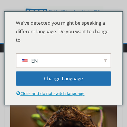
Zum
Inhalt
springen
We've detected you might be speaking a
different language. Do you want to change
to:
EN
Change Language
Close and do not switch language