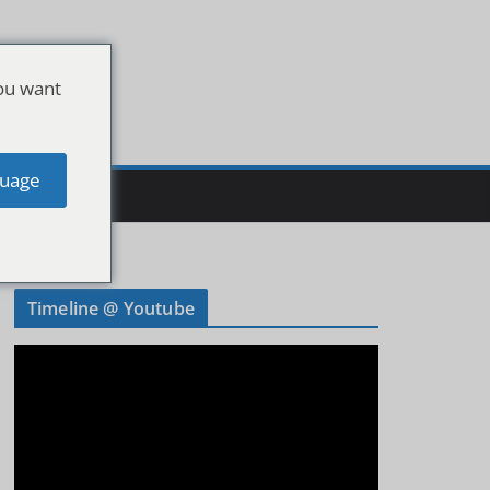
ou want
uage
Timeline @ Youtube