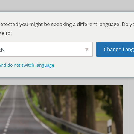
etected you might be speaking a different language. Do y
ge to:
Change Lang
EN
TSCHLAND & WELT
RATGEBER
DE
and do not switch language