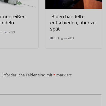
mmenreißen
Biden handelte
andeln
entschieden, aber zu
spät
vember 2021
25. August 2021
.
Erforderliche Felder sind mit
*
markiert