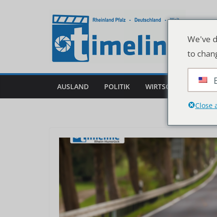
Zum
Inhalt
springen
We've d
to chan
AUSLAND
POLITIK
WIRTSCHAFT
DEU
Close 