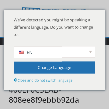
Zum
Inhalt
springen
We've detected you might be speaking a
different language. Do you want to change
to:
EN
w1900_h2855_x998_y150
Change Language
0_DPA_bfunk_dpa_5FA67
Close and do not switch language
400EF0C3EAB-
808ee8f9ebbb92da