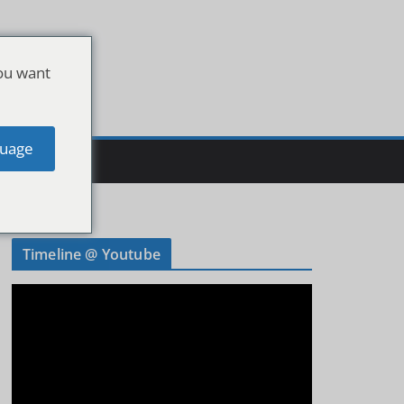
ou want
uage
Timeline @ Youtube