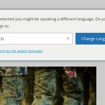
etected you might be speaking a different language. Do y
ge to:
Change Lang
EN
TSCHLAND & WELT
RATGEBER
DE
and do not switch language