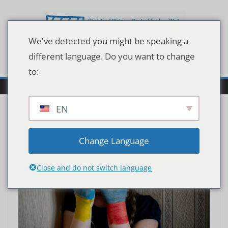
Zum
Inhalt
springen
We've detected you might be speaking a
different language. Do you want to change
to:
EN
Change Language
Close and do not switch language