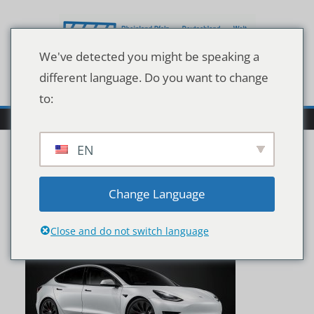
Zum
Inhalt
springen
We've detected you might be speaking a
different language. Do you want to change
to:
EN
Tesla-Model-3-1200×689
Change Language
Close and do not switch language