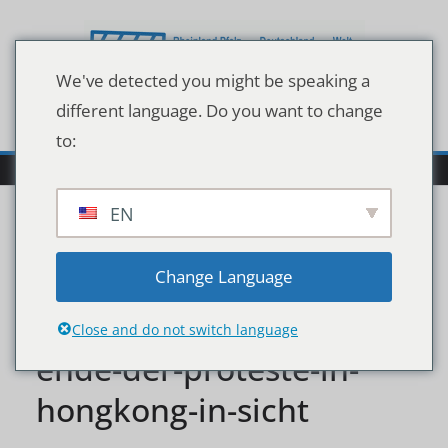
Zum
Inhalt
springen
We've detected you might be speaking a
different language. Do you want to change
to:
EN
erneute-
Change Language
ausschreitungen-kein-
Close and do not switch language
ende-der-proteste-in-
hongkong-in-sicht