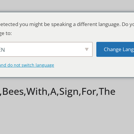
etected you might be speaking a different language. Do y
ge to:
Change Lang
EN
TSCHLAND & WELT
RATGEBER
DE
and do not switch language
,Bees,With,A,Sign,For,The