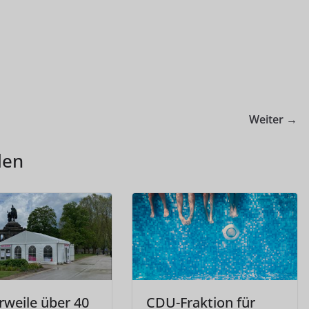
Weiter →
len
rweile über 40
CDU-Fraktion für