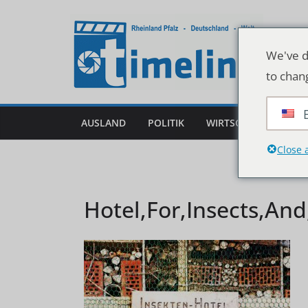
Zum
Inhalt
springen
We've d
to chan
AUSLAND
POLITIK
WIRTSCHAFT
DEU
Close 
Hotel,For,Insects,And