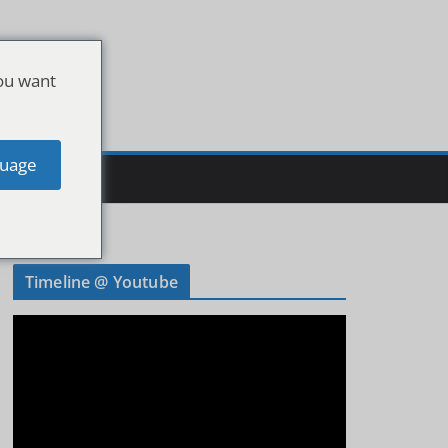
ou want
uage
Timeline @ Youtube