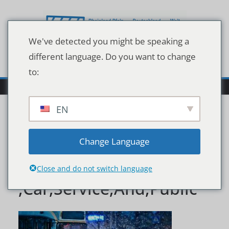
Zum
Inhalt
springen
We've detected you might be speaking a
different language. Do you want to change
to:
EN
Traffic,Accident,During,S
Change Language
nowstorm,Involving,Taxi
Close and do not switch language
,Car,Service,And,Public