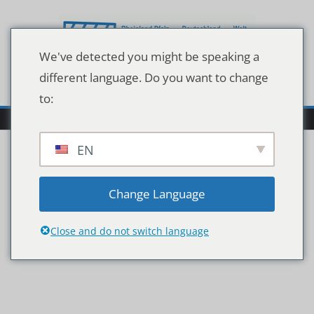
Zum
Inhalt
springen
We've detected you might be speaking a
different language. Do you want to change
to:
EN
mega-konstruktionen-
Change Language
las-vegas-high-roller
Close and do not switch language