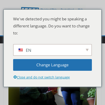
Zum
Inhalt
springen
We've detected you might be speaking a
different language. Do you want to change
to:
EN
Change Language
Close and do not switch language